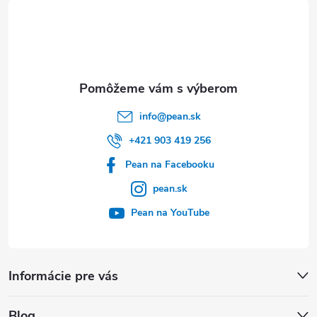
t
i
e
info
@
pean.sk
+421 903 419 256
Pean na Facebooku
pean.sk
Pean na YouTube
Informácie pre vás
Blog