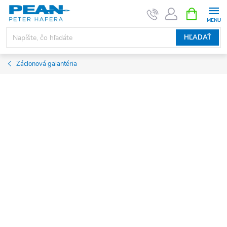
Prejsť
NÁKUPN
KOŠÍK
na
obsah
HĽADAŤ
Záclonová galantéria