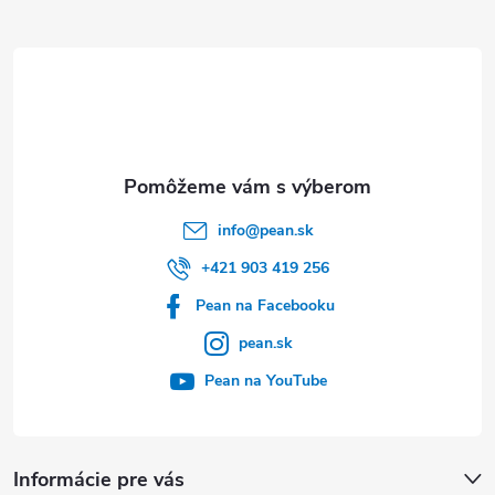
ä
t
i
e
info
@
pean.sk
+421 903 419 256
Pean na Facebooku
pean.sk
Pean na YouTube
Informácie pre vás