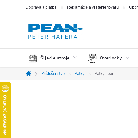
Prejsť
Doprava a platba
Reklamácie a vrátenie tovaru
Obch
na
obsah
Šijacie stroje
Overlocky
Príslušenstvo
Pätky
Pätky Texi
Domov