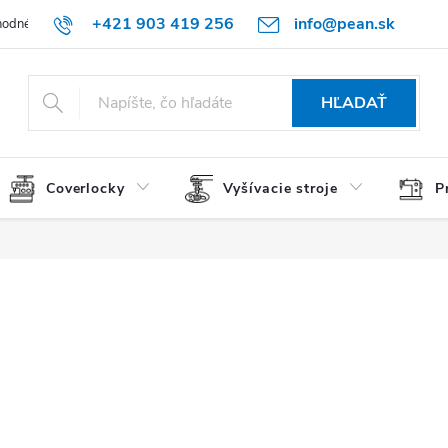
+421 903 419 256
info@pean.sk
odné podmienky
Podmienky ochrany osobných údajov
O nás
HĽADAŤ
Coverlocky
Vyšívacie stroje
P