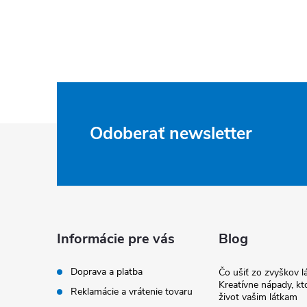
Z
Odoberať newsletter
á
p
ä
Informácie pre vás
Blog
t
Doprava a platba
Čo ušiť zo zvyškov lá
Kreatívne nápady, kto
Reklamácie a vrátenie tovaru
život vašim látkam