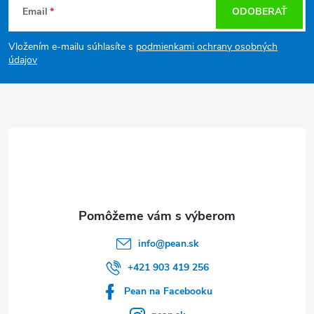
Email
ODOBERAŤ
á
Vložením e-mailu súhlasíte s
podmienkami ochrany osobných
p
údajov
ä
t
i
e
info
@
pean.sk
+421 903 419 256
Pean na Facebooku