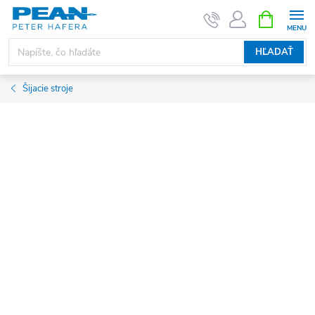
Prejsť
NÁKUPN
KOŠÍK
na
obsah
HĽADAŤ
Šijacie stroje