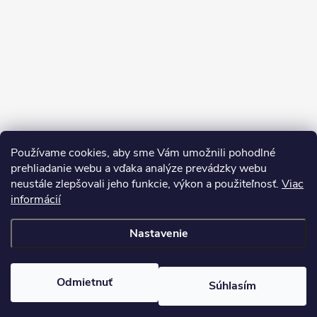
Používame cookies, aby sme Vám umožnili pohodlné
prehliadanie webu a vďaka analýze prevádzky webu
neustále zlepšovali jeho funkcie, výkon a použiteľnosť.
Viac
Sledovať na Instagrame
informácií
Nastavenie
Copyright 2026
Pean.sk
. Všetky práva vyhradené.
Upraviť nastavenie
cookies
Vytvoril Shoptet
Odmietnuť
Súhlasím