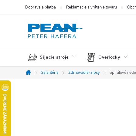
Prejsť
Doprava a platba
Reklamácie a vrátenie tovaru
Obch
na
obsah
Šijacie stroje
Overlocky
Galantéria
Zdrhovadlá-zipsy
Špirálové nede
Domov