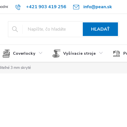
+421 903 419 256
info@pean.sk
odné podmienky
Podmienky ochrany osobných údajov
O nás
HĽADAŤ
Coverlocky
Vyšívacie stroje
P
liteľné 3 mm skryté