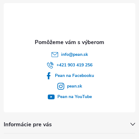
t
i
e
info
@
pean.sk
+421 903 419 256
Pean na Facebooku
pean.sk
Pean na YouTube
Informácie pre vás