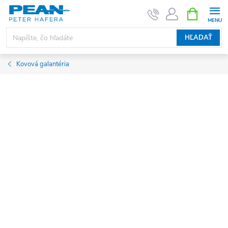
Prejsť
NÁKUPN
KOŠÍK
na
obsah
HĽADAŤ
Kovová galantéria