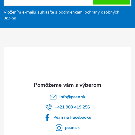
á
Vložením e-mailu súhlasíte s
podmienkami ochrany osobných
p
údajov
ä
t
i
e
info
@
pean.sk
+421 903 419 256
Pean na Facebooku
pean.sk