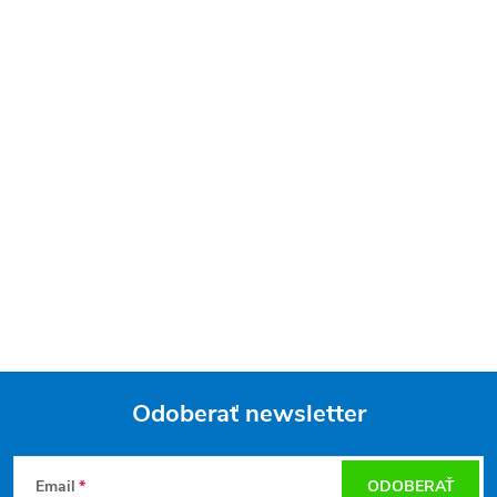
Odoberať newsletter
Z
Email
ODOBERAŤ