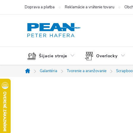
Prejsť
Doprava a platba
Reklamácie a vrátenie tovaru
Obch
na
obsah
Šijacie stroje
Overlocky
Galantéria
Tvorenie a aranžovanie
Scrapbook
Domov