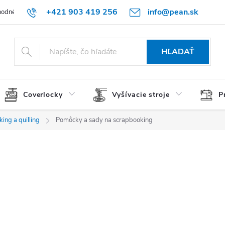
+421 903 419 256
info@pean.sk
odné podmienky
Podmienky ochrany osobných údajov
O nás
HĽADAŤ
Coverlocky
Vyšívacie stroje
P
ing a quilling
Pomôcky a sady na scrapbooking