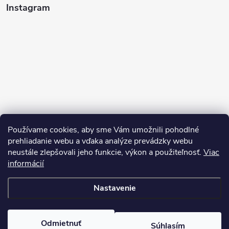
Instagram
Používame cookies, aby sme Vám umožnili pohodlné
prehliadanie webu a vďaka analýze prevádzky webu
neustále zlepšovali jeho funkcie, výkon a použiteľnosť.
Viac
Sledovať na Instagrame
informácií
Nastavenie
Copyright 2026
Pean.sk
. Všetky práva vyhradené.
Upraviť nastavenie
cookies
Vytvoril Shoptet
Odmietnuť
Súhlasím