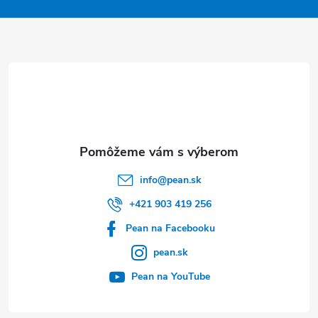
p
ä
t
i
e
info
@
pean.sk
+421 903 419 256
Pean na Facebooku
pean.sk
Pean na YouTube