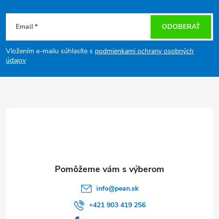
Z
Email
ODOBERAŤ
á
Vložením e-mailu súhlasíte s
podmienkami ochrany osobných
p
údajov
ä
t
i
e
info
@
pean.sk
+421 903 419 256