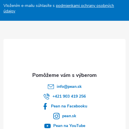
Vložením e-mailu súhlasíte s
podmienkami ochrany osobných
p
údajov
ä
t
i
e
info
@
pean.sk
+421 903 419 256
Pean na Facebooku
pean.sk
Pean na YouTube