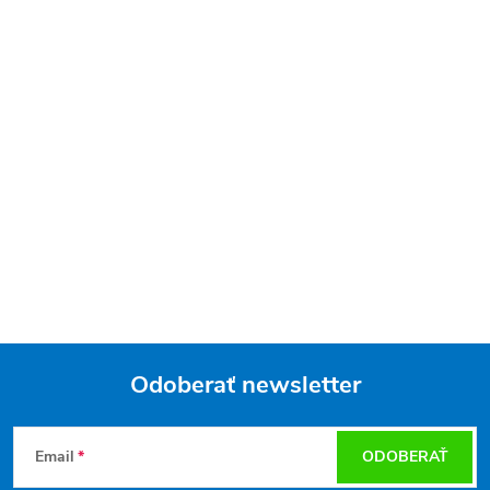
Odoberať newsletter
Z
Email
ODOBERAŤ
á