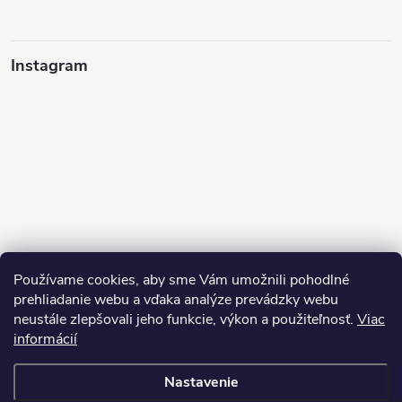
Instagram
Používame cookies, aby sme Vám umožnili pohodlné
prehliadanie webu a vďaka analýze prevádzky webu
neustále zlepšovali jeho funkcie, výkon a použiteľnosť.
Viac
Sledovať na Instagrame
informácií
Nastavenie
Copyright 2026
Pean.sk
. Všetky práva vyhradené.
Upraviť nastavenie