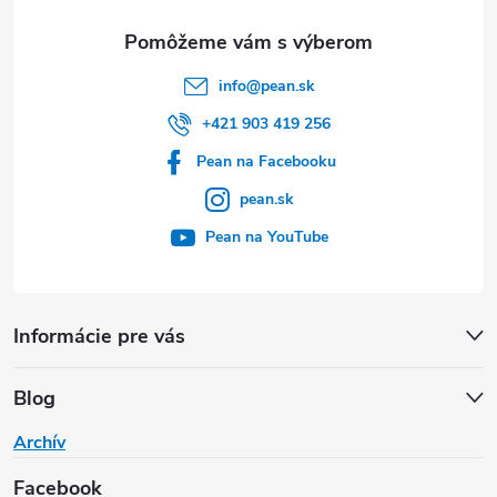
e
info
@
pean.sk
+421 903 419 256
Pean na Facebooku
pean.sk
Pean na YouTube
Informácie pre vás
Blog
Archív
Facebook