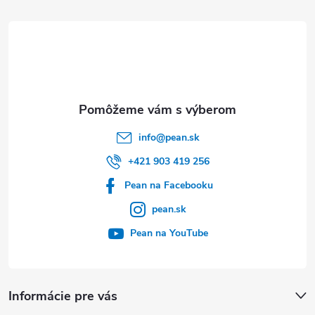
t
i
e
info
@
pean.sk
+421 903 419 256
Pean na Facebooku
pean.sk
Pean na YouTube
Informácie pre vás