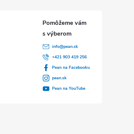
info
@
pean.sk
+421 903 419 256
Pean na Facebooku
pean.sk
Pean na YouTube