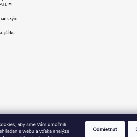
VATE™!
chanickým
rajčírku
ookies, aby sme Vám umožnili
Odmietnuť
ehliadanie webu a vďaka analýze