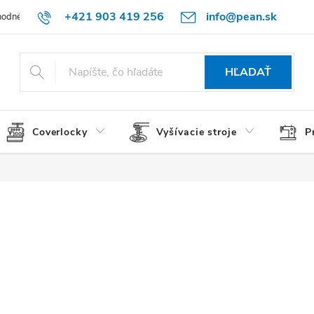
+421 903 419 256
info@pean.sk
odné podmienky
Podmienky ochrany osobných údajov
O nás
HĽADAŤ
Coverlocky
Vyšívacie stroje
P