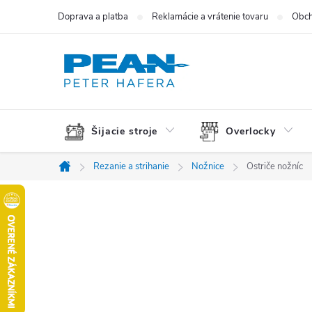
Prejsť
Doprava a platba
Reklamácie a vrátenie tovaru
Obch
na
obsah
Šijacie stroje
Overlocky
Rezanie a strihanie
Nožnice
Ostriče nožníc
Domov