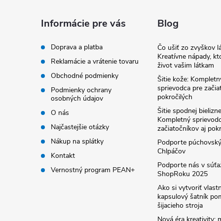
p
ä
Informácie pre vás
Blog
t
Doprava a platba
Čo ušiť zo zvyškov lá
Kreatívne nápady, kto
Reklamácie a vrátenie tovaru
život vašim látkam
i
Obchodné podmienky
Šitie kože: Kompletn
sprievodca pre začia
Podmienky ochrany
e
pokročilých
osobných údajov
Šitie spodnej bielizne
O nás
Kompletný sprievodc
Najčastejšie otázky
začiatočníkov aj pok
Nákup na splátky
Podporte púchovsk
Chlpáčov
Kontakt
Podporte nás v súťa
Vernostný program PEAN+
ShopRoku 2025
Ako si vytvoriť vlast
kapsulový šatník p
šijacieho stroja
Nová éra kreativity