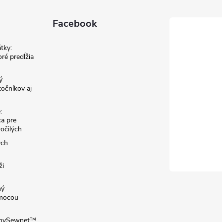
Facebook
tky:
ré predĺžia
ý
točníkov aj
:
a pre
ročilých
ých
ži
ný
omocou
: mySewnet™