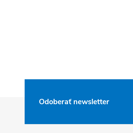
Z
Odoberať newsletter
á