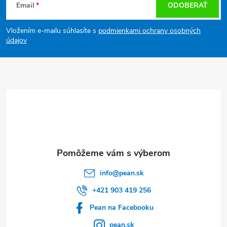
Email
ODOBERAŤ
á
Vložením e-mailu súhlasíte s
podmienkami ochrany osobných
p
údajov
ä
t
i
e
info
@
pean.sk
+421 903 419 256
Pean na Facebooku
pean.sk