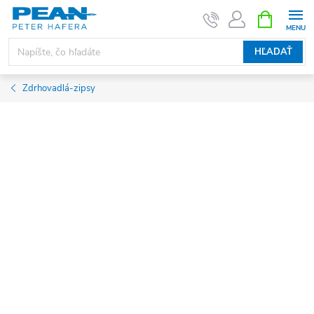
Prejsť
NÁKUPN
KOŠÍK
na
obsah
HĽADAŤ
Zdrhovadlá-zipsy