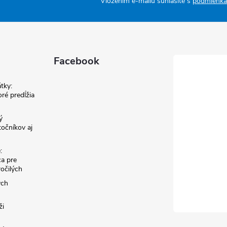
Vložením e-mailu súhlasíte s
podmienka
Facebook
tky:
ré predĺžia
ý
točníkov aj
:
a pre
ročilých
ých
ži