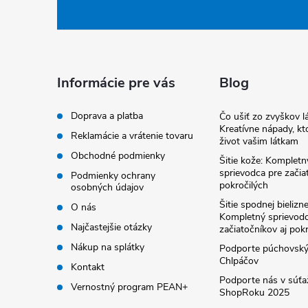
á
p
ä
Informácie pre vás
Blog
t
Doprava a platba
Čo ušiť zo zvyškov lá
Kreatívne nápady, kto
Reklamácie a vrátenie tovaru
život vašim látkam
i
Obchodné podmienky
Šitie kože: Kompletn
sprievodca pre začia
Podmienky ochrany
e
pokročilých
osobných údajov
Šitie spodnej bielizne
O nás
Kompletný sprievodc
Najčastejšie otázky
začiatočníkov aj pok
Nákup na splátky
Podporte púchovsk
Chlpáčov
Kontakt
Podporte nás v súťa
Vernostný program PEAN+
ShopRoku 2025