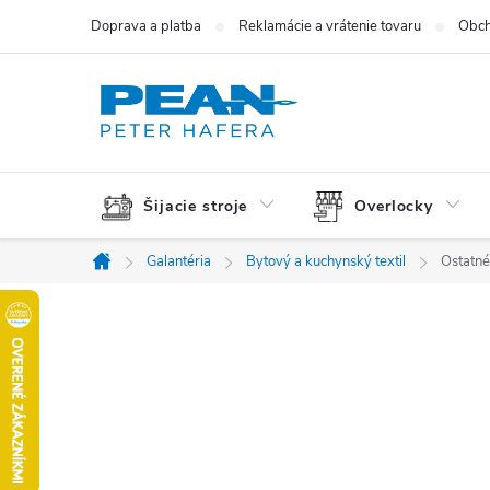
Prejsť
Doprava a platba
Reklamácie a vrátenie tovaru
Obch
na
obsah
Šijacie stroje
Overlocky
Galantéria
Bytový a kuchynský textil
Ostatné
Domov