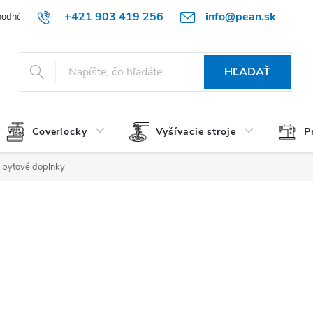
+421 903 419 256
info@pean.sk
odné podmienky
Podmienky ochrany osobných údajov
O nás
HĽADAŤ
Coverlocky
Vyšívacie stroje
P
 bytové doplnky