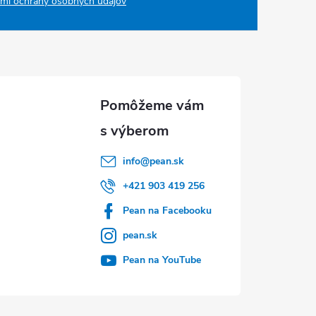
mi ochrany osobných údajov
info
@
pean.sk
+421 903 419 256
Pean na Facebooku
pean.sk
Pean na YouTube