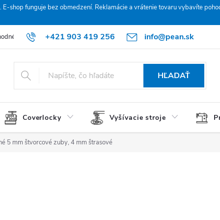
. E‑shop funguje bez obmedzení. Reklamácie a vrátenie tovaru vybavíte poho
+421 903 419 256
info@pean.sk
odné podmienky
Podmienky ochrany osobných údajov
O nás
HĽADAŤ
Coverlocky
Vyšívacie stroje
P
ľné 5 mm štvorcové zuby, 4 mm štrasové