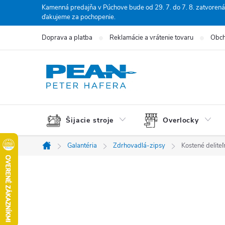
Prejsť
Kamenná predajňa v Púchove bude od 29. 7. do 7. 8. zatvorená
ďakujeme za pochopenie.
na
obsah
Doprava a platba
Reklamácie a vrátenie tovaru
Obch
Šijacie stroje
Overlocky
Galantéria
Zdrhovadlá-zipsy
Kostené delite
Domov