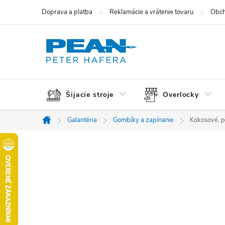
Prejsť
Doprava a platba
Reklamácie a vrátenie tovaru
Obch
na
obsah
Šijacie stroje
Overlocky
Galantéria
Gombíky a zapínanie
Kokosové, p
Domov