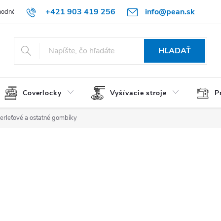
+421 903 419 256
info@pean.sk
odné podmienky
Podmienky ochrany osobných údajov
O nás
HĽADAŤ
Coverlocky
Vyšívacie stroje
P
erleťové a ostatné gombíky