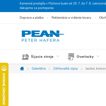
Prejsť
Kamenná predajňa v Púchove bude od 29. 7. do 7. 8. zatvorená
ďakujeme za pochopenie.
na
obsah
Doprava a platba
Reklamácie a vrátenie tovaru
Obch
Šijacie stroje
Overlocky
Galantéria
Zdrhovadlá-zipsy
Jazdce, konco
Domov