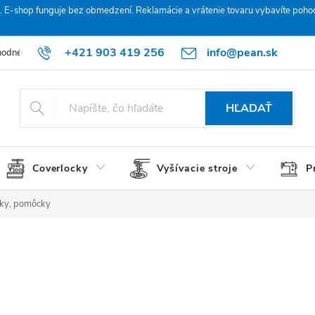
. E‑shop funguje bez obmedzení. Reklamácie a vrátenie tovaru vybavíte poho
+421 903 419 256
info@pean.sk
odné podmienky
Podmienky ochrany osobných údajov
O nás
HĽADAŤ
Coverlocky
Vyšívacie stroje
P
vky, pomôcky