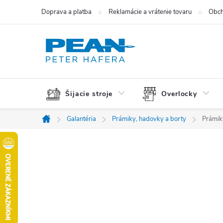
Prejsť
Doprava a platba
Reklamácie a vrátenie tovaru
Obch
na
obsah
Šijacie stroje
Overlocky
Galantéria
Prámiky, hadovky a borty
Prámik
Domov