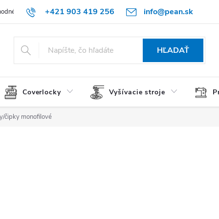
+421 903 419 256
info@pean.sk
odné podmienky
Podmienky ochrany osobných údajov
O nás
HĽADAŤ
Coverlocky
Vyšívacie stroje
P
y/čipky monofilové