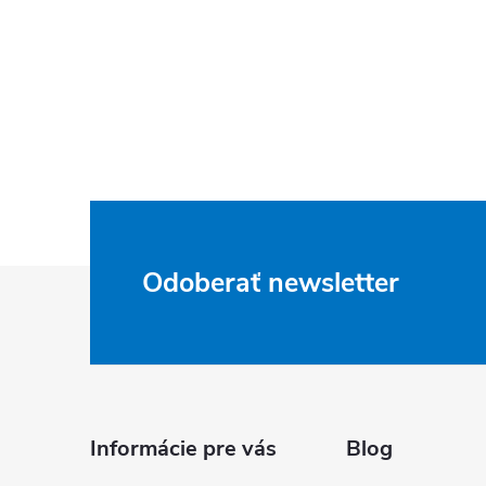
Z
Odoberať newsletter
á
p
ä
Informácie pre vás
Blog