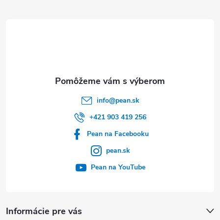
ä
t
i
e
info
@
pean.sk
+421 903 419 256
Pean na Facebooku
pean.sk
Pean na YouTube
Informácie pre vás