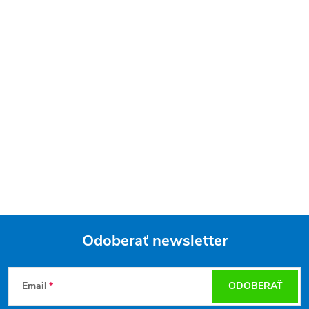
Odoberať newsletter
Z
Email
ODOBERAŤ
á