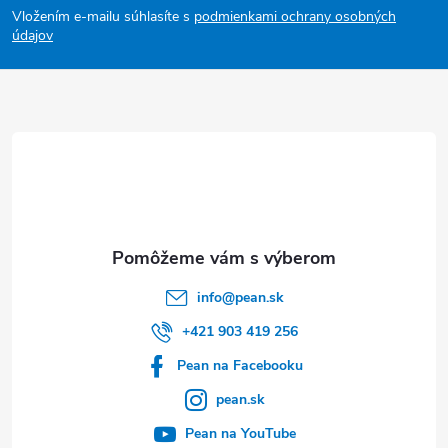
Vložením e-mailu súhlasíte s
podmienkami ochrany osobných
p
údajov
ä
t
i
e
info
@
pean.sk
+421 903 419 256
Pean na Facebooku
pean.sk
Pean na YouTube