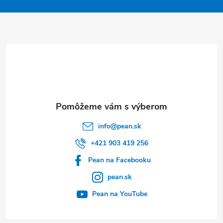
p
ä
t
i
e
info
@
pean.sk
+421 903 419 256
Pean na Facebooku
pean.sk
Pean na YouTube