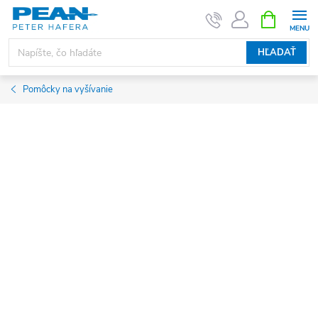
Prejsť
NÁKUPN
KOŠÍK
na
obsah
HĽADAŤ
Pomôcky na vyšívanie