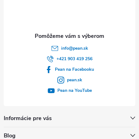
t
i
e
info
@
pean.sk
+421 903 419 256
Pean na Facebooku
pean.sk
Pean na YouTube
Informácie pre vás
Blog