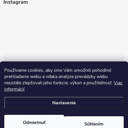
Instagram
Používame cookies, aby sme Vám umožnili pohodlné
prehliadanie webu a vďaka analýze prevádzky webu
neustále zlepšovali jeho funkcie, výkon a použiteľnosť.
Viac
Sledovať na Instagrame
informácií
Nastavenie
Copyright 2026
Pean.sk
. Všetky práva vyhradené.
Upraviť nastavenie
cookies
Vytvoril Shoptet
Odmietnuť
Súhlasím