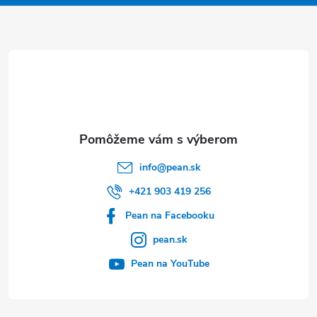
ä
t
i
e
info
@
pean.sk
+421 903 419 256
Pean na Facebooku
pean.sk
Pean na YouTube