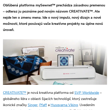
Obľúbená platforma mySewnet™ prechádza zásadnou premenou
– odteraz ju poznáme pod novým názvom CREATIVATE™. Ale
nejde len o zmenu mena. Ide o nový impulz, nový dizajn a nové
možnosti, ktoré posúvajú vaše kreatívne projekty na úplne novú
úroveň.
CREATIVATE™
je nová kreatívna platforma od
SVP Worldwide
–
globálneho lídra v oblasti šijacích technológií, ktorý zastrešuje
ikonické značky
Singer
,
Pfaff
a
Husqvarna Viking
. Uvedením