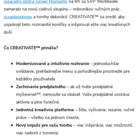
rezacieho plotra Singer Momento
na trh sa SVP Worldwide
zameralo na novú cieľovú skupinu – milovníkov ručných prác,
scrapbookingu
a tvorby dekorácií. CREATIVATE™ sa zrodil, aby
uspokojil tieto rozmanité koníčky a inšpiroval ešte viac kreatívnych
duší.
Čo CREATIVATE™ prináša?
Modernizované a intuitívne rozhranie
– jednoduchšie
ovládanie, prehľadnejšie menu a pohodlnejšie prostredie pre
každého používateľa.
Zachovanie predplatného
– ak už máte predplatné
mySewnet™, nemusíte sa obávať. Vaše predplatné zostáva
aktívne a plne funkčné.
Jednotná kreatívna platforma
– šitie, vyšívanie, rezanie, ručné
práce – všetko na jednom mieste.
Nový impulz pre vašu tvorbu
– viac inšpirácie, viac možností,
viac radosti z tvorenia.