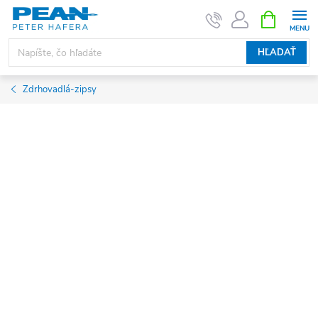
Prejsť
NÁKUPN
KOŠÍK
na
obsah
HĽADAŤ
Zdrhovadlá-zipsy