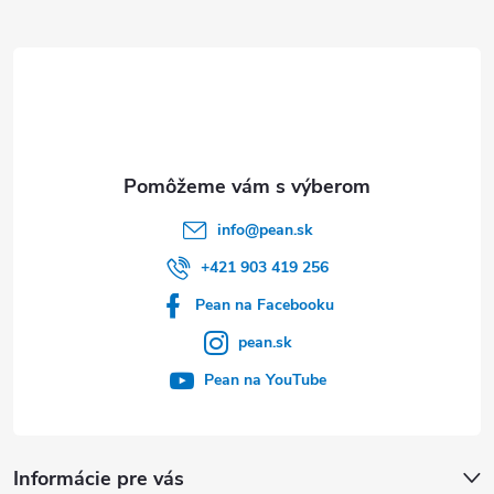
ä
t
i
e
info
@
pean.sk
+421 903 419 256
Pean na Facebooku
pean.sk
Pean na YouTube
Informácie pre vás