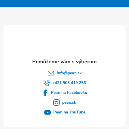
p
ä
t
i
e
info
@
pean.sk
+421 903 419 256
Pean na Facebooku
pean.sk
Pean na YouTube