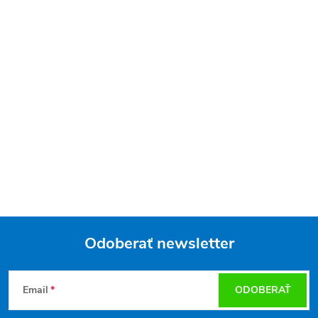
Odoberať newsletter
Z
Email
ODOBERAŤ
á