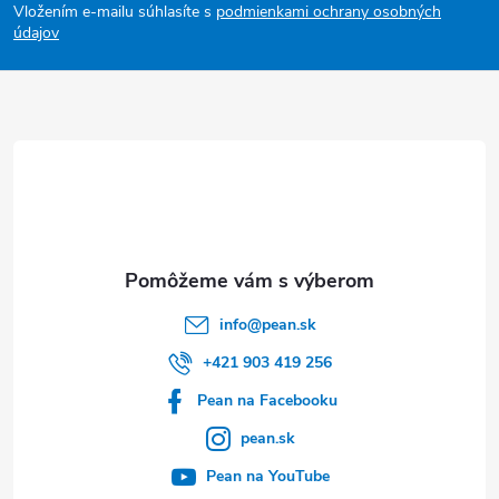
Vložením e-mailu súhlasíte s
podmienkami ochrany osobných
p
údajov
ä
t
i
e
info
@
pean.sk
+421 903 419 256
Pean na Facebooku
pean.sk
Pean na YouTube