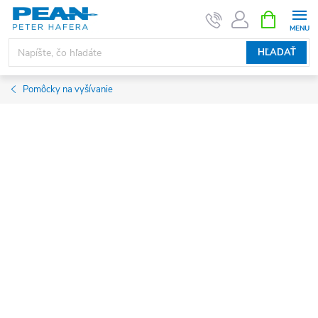
Prejsť
NÁKUPN
KOŠÍK
na
obsah
HĽADAŤ
Pomôcky na vyšívanie