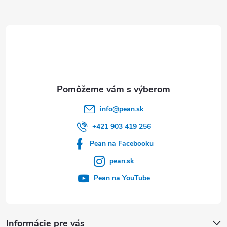
ä
t
i
e
info
@
pean.sk
+421 903 419 256
Pean na Facebooku
pean.sk
Pean na YouTube
Informácie pre vás