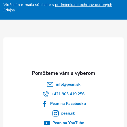
Vložením e-mailu súhlasíte s
podmienkami ochrany osobných
p
údajov
ä
t
i
e
info
@
pean.sk
+421 903 419 256
Pean na Facebooku
pean.sk
Pean na YouTube