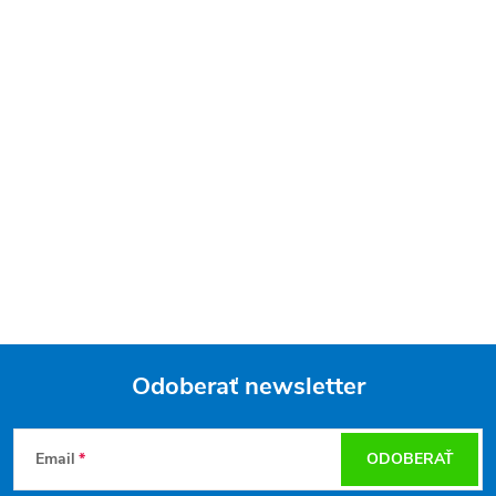
Odoberať newsletter
Z
Email
ODOBERAŤ
á