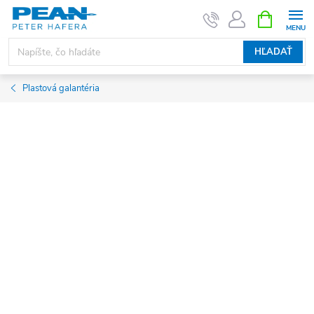
Prejsť
NÁKUPN
KOŠÍK
na
obsah
HĽADAŤ
Plastová galantéria