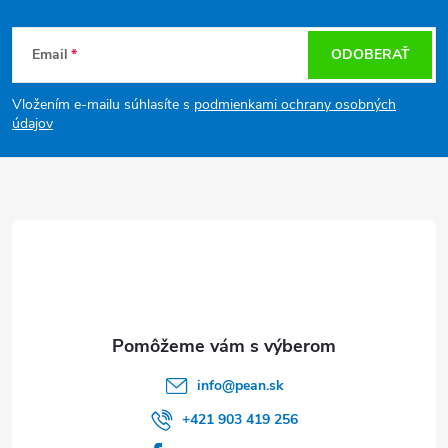
Z
Email
ODOBERAŤ
á
Vložením e-mailu súhlasíte s
podmienkami ochrany osobných
p
údajov
ä
t
i
e
info
@
pean.sk
+421 903 419 256