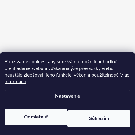
Používame cookies, aby sme Vám umožnili pohodlné
prehliadanie webu a vďaka analýze prevádzky webu
neustále zlepšovali jeho funkcie, výkon a použiteľnosť.
Viac
Sledovať na Instagrame
informácií
Nastavenie
Copyright 2026
Pean.sk
. Všetky práva vyhradené.
Upraviť nastavenie
cookies
Vytvoril Shoptet
Odmietnuť
Súhlasím