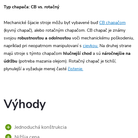
Typ chapača: CB vs. rotačný
Mechanické šijacie stroje môžu byť vybavené buď
CB chapačom
(kyvný chapač), alebo rotačným chapačom. CB chapač je známy
svojou
robustnosťou a odolnosťou
voči mechanickému poškodeniu,
napríklad pri neopatrnom manipulovaní s
cievkou.
Na druhej strane
majú stroje s týmto chapačom
hlučnejší chod
a sú
náročnejšie na
údržbu
(potreba mazania olejom). Rotačný chapač je tichší,
plynulejší a vyžaduje menej časté
čistenie.
Výhody
Jednoduchá konštrukcia
Nižšia cena