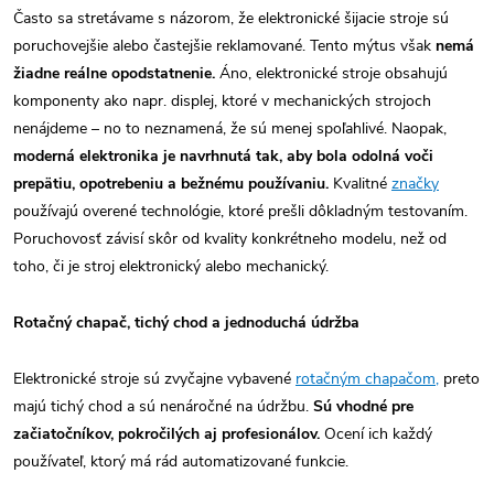
Často sa stretávame s názorom, že elektronické šijacie stroje sú
poruchovejšie alebo častejšie reklamované. Tento mýtus však
nemá
žiadne reálne opodstatnenie.
Áno, elektronické stroje obsahujú
komponenty ako napr. displej, ktoré v mechanických strojoch
nenájdeme – no to neznamená, že sú menej spoľahlivé. Naopak,
moderná elektronika je navrhnutá tak, aby bola odolná voči
prepätiu, opotrebeniu a bežnému používaniu.
Kvalitné
značky
používajú overené technológie, ktoré prešli dôkladným testovaním.
Poruchovosť závisí skôr od kvality konkrétneho modelu, než od
toho, či je stroj elektronický alebo mechanický.
Rotačný chapač, tichý chod a jednoduchá údržba
Elektronické stroje sú zvyčajne vybavené
rotačným chapačom,
preto
majú tichý chod a sú nenáročné na údržbu.
Sú vhodné pre
začiatočníkov, pokročilých aj profesionálov.
Ocení ich každý
používateľ, ktorý má rád automatizované funkcie.