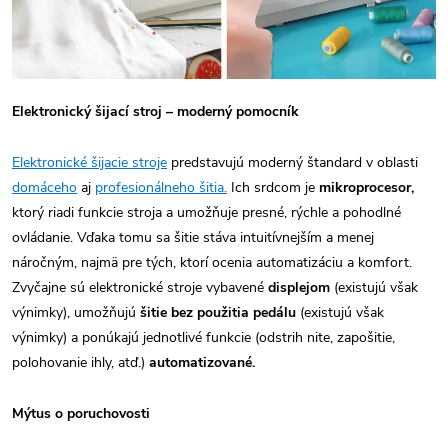
Elektronický šijací stroj – moderný pomocník
Elektronické šijacie stroje
predstavujú moderný štandard v oblasti
domáceho
aj
profesionálneho šitia.
Ich srdcom je
mikroprocesor,
ktorý riadi funkcie stroja a umožňuje presné, rýchle a pohodlné
ovládanie. Vďaka tomu sa šitie stáva intuitívnejším a menej
náročným, najmä pre tých, ktorí ocenia automatizáciu a komfort.
Zvyčajne sú elektronické stroje vybavené
displejom
(existujú však
výnimky), umožňujú
šitie bez použitia pedálu
(existujú však
výnimky) a ponúkajú jednotlivé funkcie (odstrih nite, zapošitie,
polohovanie ihly, atď.)
automatizované.
Mýtus o poruchovosti