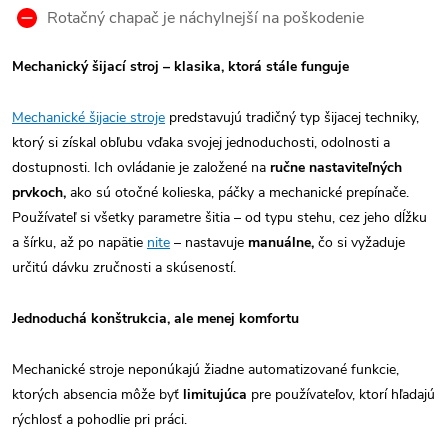
Rotačný chapač je náchylnejší na poškodenie
Mechanický šijací stroj – klasika, ktorá stále funguje
Mechanické šijacie stroje
predstavujú tradičný typ šijacej techniky,
ktorý si získal obľubu vďaka svojej jednoduchosti, odolnosti a
dostupnosti. Ich ovládanie je založené na
ručne nastaviteľných
prvkoch,
ako sú otočné kolieska, páčky a mechanické prepínače.
Používateľ si všetky parametre šitia – od typu stehu, cez jeho dĺžku
a šírku, až po napätie
nite
– nastavuje
manuálne,
čo si vyžaduje
určitú dávku zručnosti a skúseností.
Jednoduchá konštrukcia, ale menej komfortu
Mechanické stroje neponúkajú žiadne automatizované funkcie,
ktorých absencia môže byť
limitujúca
pre používateľov, ktorí hľadajú
rýchlosť a pohodlie pri práci.