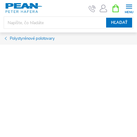
Prejsť
NÁKUPN
KOŠÍK
na
obsah
HĽADAŤ
Polystyrénové polotovary