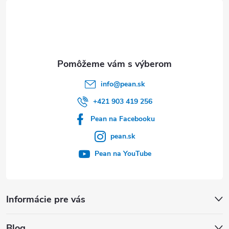
t
i
e
info
@
pean.sk
+421 903 419 256
Pean na Facebooku
pean.sk
Pean na YouTube
Informácie pre vás
Blog