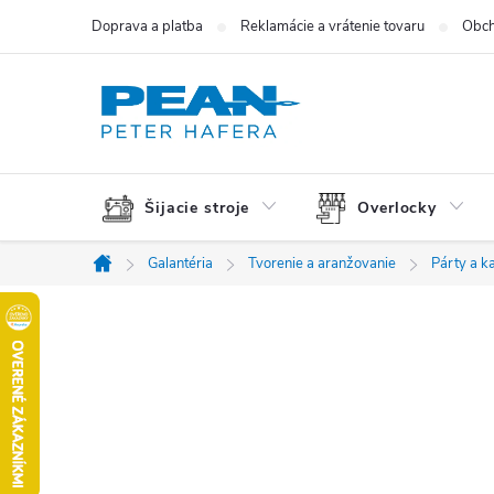
Prejsť
Doprava a platba
Reklamácie a vrátenie tovaru
Obch
na
obsah
Šijacie stroje
Overlocky
Galantéria
Tvorenie a aranžovanie
Párty a k
Domov