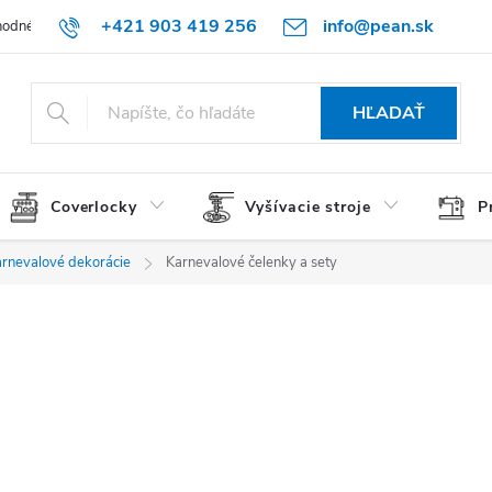
+421 903 419 256
info@pean.sk
odné podmienky
Podmienky ochrany osobných údajov
O nás
HĽADAŤ
Coverlocky
Vyšívacie stroje
P
arnevalové dekorácie
Karnevalové čelenky a sety