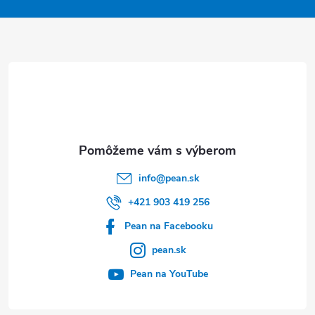
p
ä
t
i
e
info
@
pean.sk
+421 903 419 256
Pean na Facebooku
pean.sk
Pean na YouTube