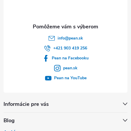
i
e
info
@
pean.sk
+421 903 419 256
Pean na Facebooku
pean.sk
Pean na YouTube
Informácie pre vás
Blog