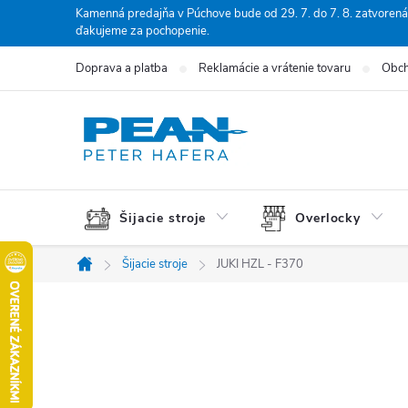
Prejsť
Kamenná predajňa v Púchove bude od 29. 7. do 7. 8. zatvorená
ďakujeme za pochopenie.
na
obsah
Doprava a platba
Reklamácie a vrátenie tovaru
Obch
Šijacie stroje
Overlocky
Šijacie stroje
JUKI HZL - F370
Domov