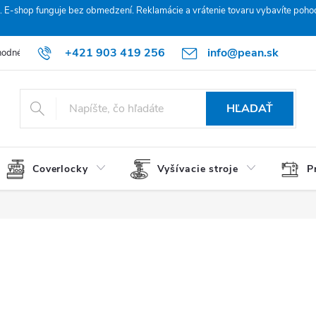
. E‑shop funguje bez obmedzení. Reklamácie a vrátenie tovaru vybavíte poho
+421 903 419 256
info@pean.sk
odné podmienky
Podmienky ochrany osobných údajov
O nás
HĽADAŤ
Coverlocky
Vyšívacie stroje
P