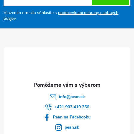
á
Vložením e-mailu súhlasíte s
podmienkami ochrany osobných
p
údajov
ä
t
i
e
info
@
pean.sk
+421 903 419 256
Pean na Facebooku
pean.sk