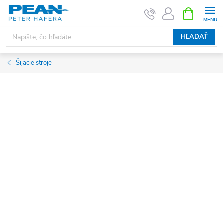
Prejsť
NÁKUPN
KOŠÍK
na
obsah
HĽADAŤ
Šijacie stroje