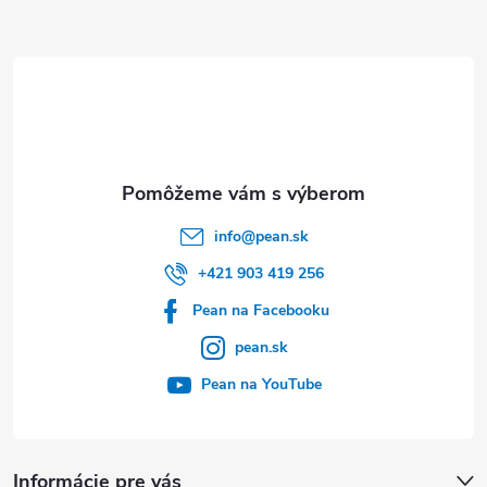
ä
t
i
e
info
@
pean.sk
+421 903 419 256
Pean na Facebooku
pean.sk
Pean na YouTube
Informácie pre vás