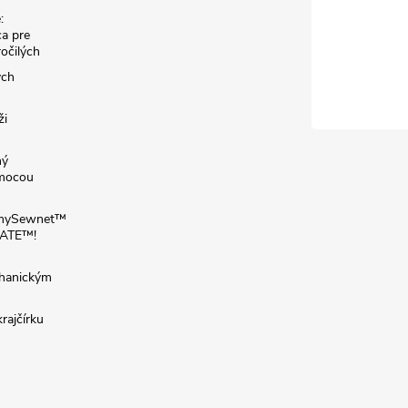
:
a pre
ročilých
ých
ži
ný
omocou
: mySewnet™
VATE™!
chanickým
rajčírku