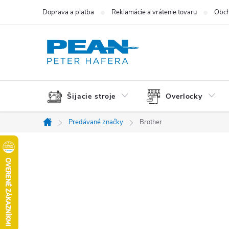
Prejsť
Doprava a platba
Reklamácie a vrátenie tovaru
Obch
na
obsah
Šijacie stroje
Overlocky
Predávané značky
Brother
Domov