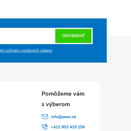
ODOBERAŤ
mi ochrany osobných údajov
info
@
pean.sk
+421 903 419 256