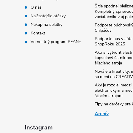
Šitie spodnej bielizne
O nás
Kompletný sprievodc
Najčastejšie otázky
začiatočníkov aj pok
Nákup na splátky
Podporte púchovsk
Chlpáčov
Kontakt
Podporte nás v súťa
Vernostný program PEAN+
ShopRoku 2025
Ako si vytvoriť vlast
kapsulový šatník p
šijacieho stroja
Nová éra kreativity
sa mení na CREATI
Aký je rozdiel medzi
elektronickým a me
šijacím strojom
Tipy na darčeky pre k
Archív
Instagram