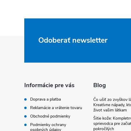
Z
Odoberať newsletter
á
p
ä
Informácie pre vás
Blog
t
Doprava a platba
Čo ušiť zo zvyškov lá
Kreatívne nápady, kto
Reklamácie a vrátenie tovaru
život vašim látkam
i
Obchodné podmienky
Šitie kože: Kompletn
sprievodca pre začia
Podmienky ochrany
e
pokročilých
osobných údajov