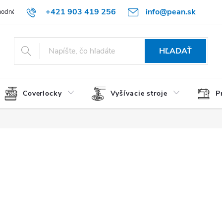
+421 903 419 256
info@pean.sk
odné podmienky
Podmienky ochrany osobných údajov
O nás
HĽADAŤ
Coverlocky
Vyšívacie stroje
P