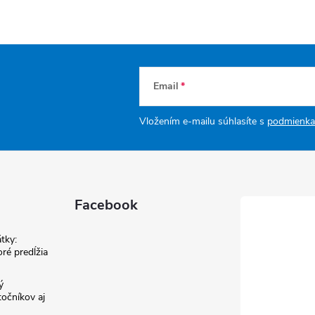
Email
Vložením e-mailu súhlasíte s
podmienka
Facebook
tky:
ré predĺžia
ý
točníkov aj