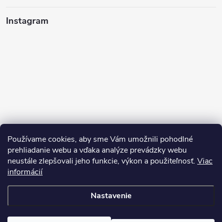
Instagram
Používame cookies, aby sme Vám umožnili pohodlné
prehliadanie webu a vďaka analýze prevádzky webu
neustále zlepšovali jeho funkcie, výkon a použiteľnosť.
Viac
Sledovať na Instagrame
informácií
Nastavenie
Copyright 2026
Pean.sk
. Všetky práva vyhradené.
Upraviť nastavenie
cookies