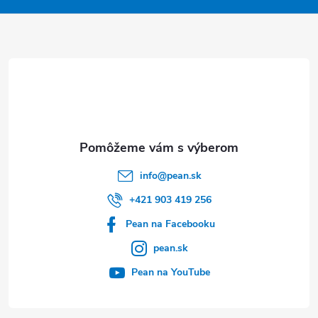
ä
t
i
e
info
@
pean.sk
+421 903 419 256
Pean na Facebooku
pean.sk
Pean na YouTube