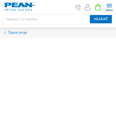
Prejsť
NÁKUPN
KOŠÍK
na
obsah
HĽADAŤ
Šijacie stroje