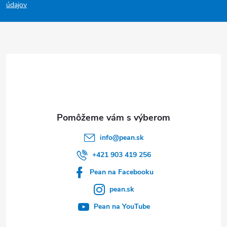
p
údajov
ä
t
i
e
info
@
pean.sk
+421 903 419 256
Pean na Facebooku
pean.sk
Pean na YouTube