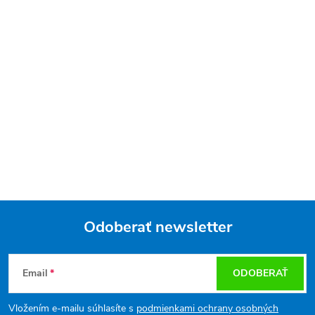
Odoberať newsletter
Z
Email
ODOBERAŤ
á
Vložením e-mailu súhlasíte s
podmienkami ochrany osobných