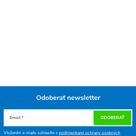
Odoberať newsletter
Z
Email
ODOBERAŤ
á
Vložením e-mailu súhlasíte s
podmienkami ochrany osobných