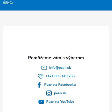
p
údajov
ä
t
i
e
info
@
pean.sk
+421 903 419 256
Pean na Facebooku
pean.sk
Pean na YouTube