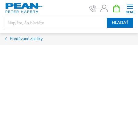
Prejsť
NÁKUPN
KOŠÍK
na
obsah
HĽADAŤ
Predávané značky