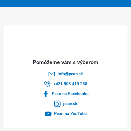
p
ä
t
i
e
info
@
pean.sk
+421 903 419 256
Pean na Facebooku
pean.sk
Pean na YouTube